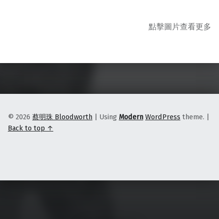
點擊圖片查看更多
Skip back to main navigation
© 2026
蔡明珠 Bloodworth
|
Using
Modern
WordPress
theme.
|
Back to top ↑